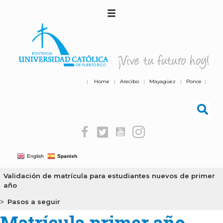
|
Home
|
Arecibo
|
Mayagüez
|
Ponce
|
English
Spanish
Validación de matrícula para estudiantes nuevos de primer
año
Pasos a seguir
>
Matrícula primer año