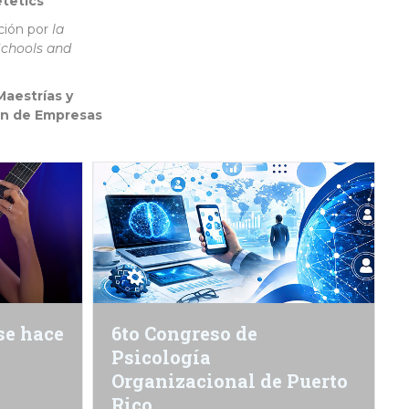
etetics
ación por
la
Schools and
Maestrías y
ón de Empresas
 se hace
6to Congreso de
Psicología
Organizacional de Puerto
Rico