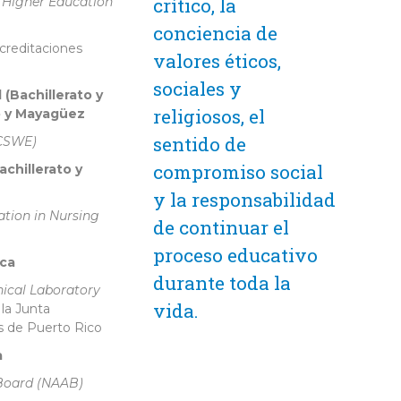
crítico, la
 Higher Education
conciencia de
creditaciones
valores éticos,
sociales y
(Bachillerato y
religiosos, el
o y Mayagüez
sentido de
(CSWE)
compromiso social
chillerato y
y la responsabilidad
tion in Nursing
de continuar el
proceso educativo
ica
durante toda la
nical Laboratory
vida.
la Junta
 de Puerto Rico
a
 Board (NAAB)