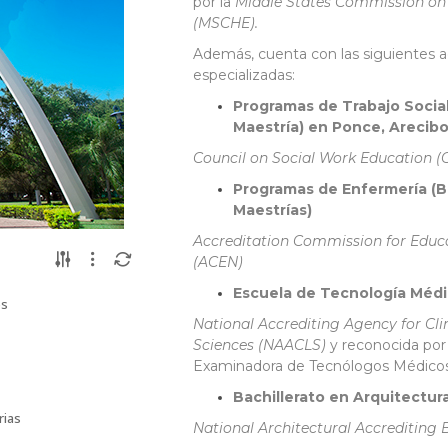
por la
Middle States Commission on
(MSCHE).
Además, cuenta con las siguientes a
especializadas:
Programas de Trabajo Social 
Maestría) en Ponce, Arecib
Council on Social Work Education 
Programas de Enfermería (Ba
Maestrías)
Accreditation Commission for Educa
(ACEN)
Escuela de Tecnología Méd
és
National Accrediting Agency for Cli
Sciences (NAACLS)
y reconocida por 
Examinadora de Tecnólogos Médicos
Bachillerato en Arquitectur
rias
National Architectural Accrediting