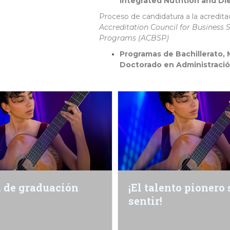
Integrated Nutrition and Di
Proceso de candidatura a la acredit
Accreditation Council for Business 
Programs (ACBSP)
Programas de Bachillerato, 
Doctorado en Administraci
l de graduación
¡El talento pionero
sentir!