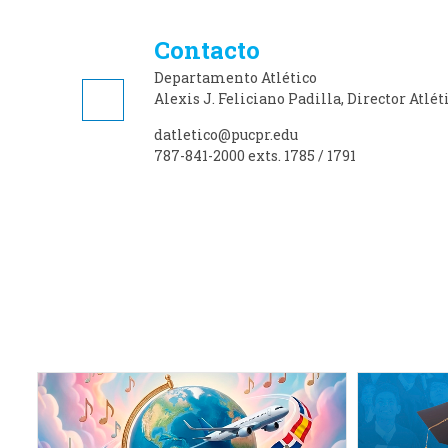
Contacto
Departamento Atlético
Alexis J. Feliciano Padilla, Director Atlét
datletico@pucpr.edu
787-841-2000 exts. 1785 / 1791