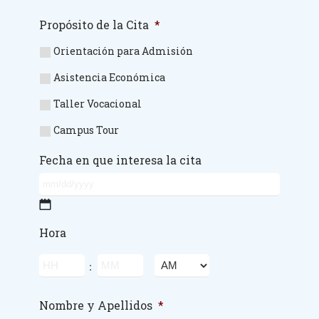
Propósito de la Cita
*
Orientación para Admisión
Asistencia Económica
Taller Vocacional
Campus Tour
Fecha en que interesa la cita
MM
slash
Hora
DD
slash
Hours
Minutes
:
YYYY
AM/PM
Nombre y Apellidos
*