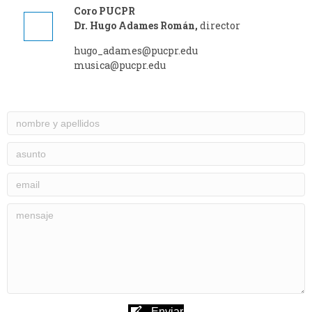
Coro PUCPR
Dr. Hugo Adames Román,
director
hugo_adames@pucpr.edu
musica@pucpr.edu
Enviar