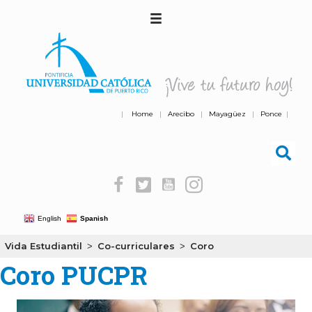
|
Home
|
Arecibo
|
Mayagüez
|
Ponce
|
English
Spanish
Vida Estudiantil
Co-curriculares
Coro
>
>
Coro PUCPR