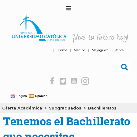
|
Home
|
Arecibo
|
Mayagüez
|
Ponce
|
English
Spanish
Oferta Académica
Subgraduados
Bachilleratos
>
>
Tenemos el Bachillerato
que necesitas