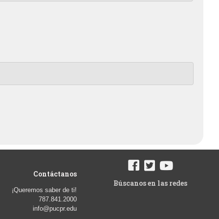
Contáctanos
Búscanos en las redes
¡Queremos saber de ti!
787.841.2000
info@pucpr.edu