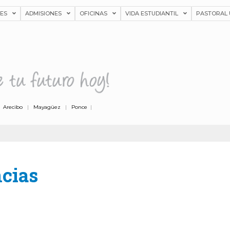
NES
ADMISIONES
OFICINAS
VIDA ESTUDIANTIL
PASTORAL 
|
Arecibo
|
Mayagüez
|
Ponce
|
cias