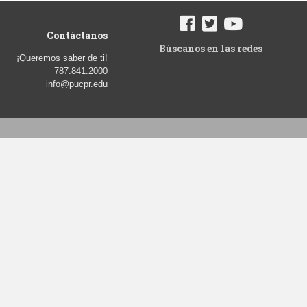
Contáctanos
Búscanos en las redes
¡Queremos saber de ti!
787.841.2000
info@pucpr.edu