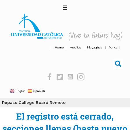
|
Home
|
Arecibo
|
Mayagüez
|
Ponce
|
English
Spanish
Repaso College Board Remoto
El registro está cerrado,
secciones llenas (hasta nuevo