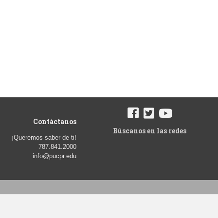
Contáctanos
Búscanos en las redes
¡Queremos saber de ti!
787.841.2000
info@pucpr.edu