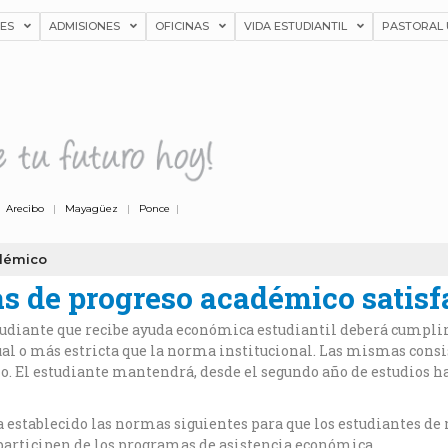
NES
ADMISIONES
OFICINAS
VIDA ESTUDIANTIL
PASTORAL 
|
Arecibo
|
Mayagüez
|
Ponce
|
démico
 de progreso académico satisf
estudiante que recibe ayuda económica estudiantil deberá cump
ual o más estricta que la norma institucional. Las mismas consis
. El estudiante mantendrá, desde el segundo año de estudios h
 establecido las normas siguientes para que los estudiantes de 
 participen de los programas de asistencia económica.