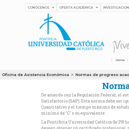
CONÓCENOS
OFERTA ACADÉMICA
INVESTIGACIO
|
Home
Oficina de Asistencia Económica
Normas de progreso aca
>
Normas
De acuerdo con la Regulación Federal, el 
Satisfactorio (SAP). Esta norma debe ser ig
Cuantitativo y el tiempo máximo de estudio
mínimo de "C" o su equivalente.
La Pontificia Universidad Católica de PR ha
deseen obtener un certificado profesional,