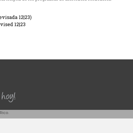
visada 12|23)
vised 12|23
Rico.