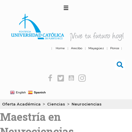
|
Home
|
Arecibo
|
Mayagüez
|
Ponce
|
English
Spanish
Oferta Académica
Ciencias
Neurociencias
>
>
Maestría en
Neurociencias