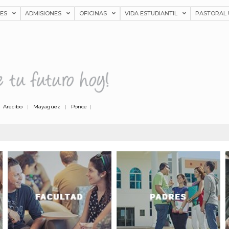
NES
ADMISIONES
OFICINAS
VIDA ESTUDIANTIL
PASTORAL 
|
Arecibo
|
Mayagüez
|
Ponce
|
[listmenu menu="facultad"
[listmenu menu="padres"
menu_class="menu-class"]
menu_class="menu-class"]