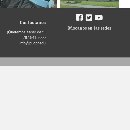
Contáctanos
Búscanos en las redes
¡Queremos saber de ti!
787.841.2000
info@pucpr.edu