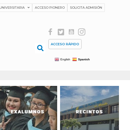
UNIVERSITARIA
ACCESO PIONERO
SOLICITA ADMISIÓN
ACCESO RÁPIDO
English
Spanish
[listmenu menu="exalumnos"
[listmenu menu="recintos"
menu_class="menu-class"]
menu_class="menu-class"]