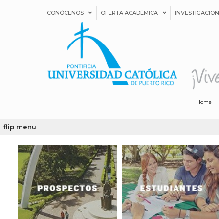
CONÓCENOS
OFERTA ACADÉMICA
INVESTIGACIO
|
Home
flip menu
[listmenu menu="prospectos"
[listmenu menu="estudiantes"
menu_class="menu-class"]
menu_class="menu-class"]