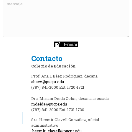
Enviar
Contacto
Colegio de Educación
Prof. Ana I. Báez Rodríguez, decana
abaez@pucpr.edu
(787) 841-2000 Ext. 1720-1721
Dra. Miriam Deida Colón, decana asociada
mdeida@pucpr.edu
(787) 841-2000 Ext. 1731-1730
Sra. Hecmir Clavell González, oficial
administrativo
hecmir_clavell@pucpr.edu