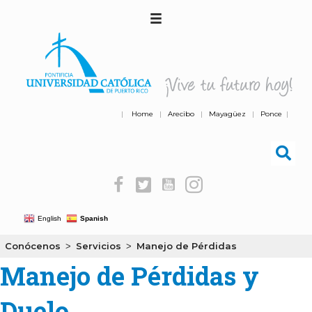
|
Home
|
Arecibo
|
Mayagüez
|
Ponce
|
English
Spanish
Conócenos
Servicios
Manejo de Pérdidas
>
>
Manejo de Pérdidas y
Duelo